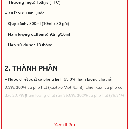
–
Thương hiệu:
Tethys (TTC)
–
Xuất xứ:
Hàn Quốc
–
Quy cách:
300ml (10ml x 30 gói)
–
Hàm lượng caffeine:
92mg/10ml
–
Hạn sử dụng:
18 tháng
2. THÀNH PHẦN
– Nước chiết xuất cà phê ủ lạnh 69,8% [hàm lượng chất rắn
8,3%, 100% cà phê hạt (xuất xứ Việt Nam)], chiết xuất cà phê cô
đặc 23,7% [hàm lượng chất rắn 35,5%, 100% cà phê hạt (76,34%
xuất xứ Việt Nam, 9,46% xuất xứ Brasil, 7,1% xuất xứ Columbia,
7,1% xuất xứ Ethiopia)], nước tinh khiết, hương liệu tổng hợp
(hương cà phê), chất điều chỉnh độ acid (Natri hydro carbonat),
Xem thêm
Hồng Sâm cô đặc ( hàm lượng chất rắn hơn 60%, thành phần