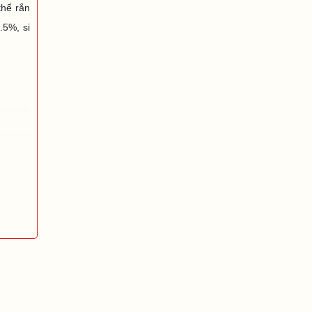
thể rắn
.5%, si