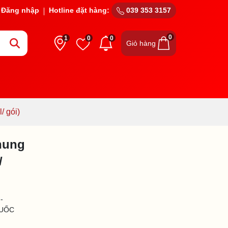
Đăng nhập
Hotline đặt hàng:
039 353 3157
0
1
0
0
Giỏ hàng
 gói)
hung
/
-
QUỐC