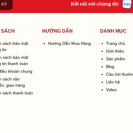
Kết nối với chúng tôi:
 KÝ
 SÁCH
HƯỚNG DẪN
DANH MỤC
h sách bảo mật
Hướng Dẫn Mua Hàng
Trang chủ
 tin
Giới thiệu
h sách bảo mật
Sản phẩm
 tin thanh toán
Blog
điều khoản chung
Câu hỏi thườ
h sách vận
Liên hệ
ển, giao hàng
Video
h sách thanh toán