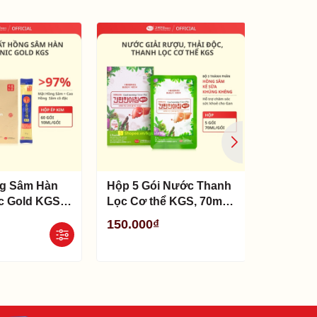
g Sâm Hàn
Hộp 5 Gói Nước Thanh
Hộp nhỏ
c Gold KGS
Lọc Cơ thể KGS, 70ml/
Lát Tẩm
Gói
(20g x 1
150.000₫
120.000