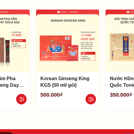
ánh nắng mặt trời trực tiếp.
 tác dụng thay thế thuốc chữa bệnh.
âm Pha
Korean Ginseng King
Nước Hồn
Long Day
KGS (50 ml/ gói)
Quốc Toni
 ml/ gói)
(10ml/ gói)
500.000₫
350.000₫