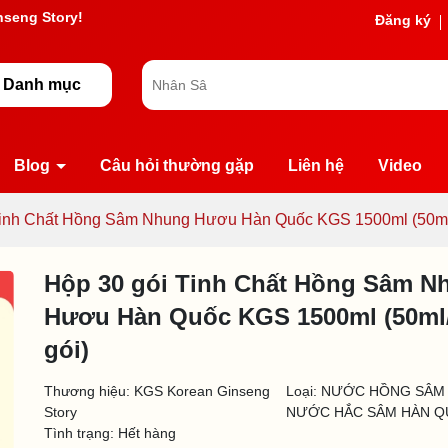
g chờ đợi bạn
Đăng ký
Danh mục
Blog
Câu hỏi thường gặp
Liên hệ
Video
Tinh Chất Hồng Sâm Nhung Hươu Hàn Quốc KGS 1500ml (50ml/
Hộp 30 gói Tinh Chất Hồng Sâm N
Hươu Hàn Quốc KGS 1500ml (50ml
gói)
Thương hiệu:
KGS Korean Ginseng
Loại:
NƯỚC HỒNG SÂM 
Story
NƯỚC HẮC SÂM HÀN 
Tình trạng:
Hết hàng