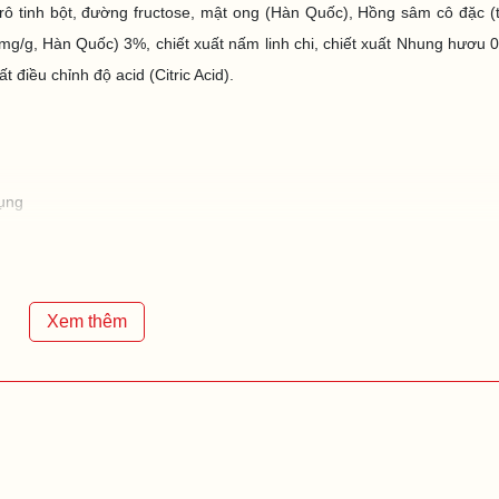
rô tinh bột, đường fructose, mật ong (Hàn Quốc), Hồng sâm cô đặc (
g, Hàn Quốc) 3%, chiết xuất nấm linh chi, chiết xuất Nhung hươu 0
điều chỉnh độ acid (Citric Acid).
dụng
Xem thêm
hiệu KGS Korean Ginseng Story)
on - Gun, Chungbuk, Korea