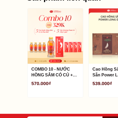
–
Bảo quản sản phẩm nơi khô ráo, thoáng mát, tránh 
–
Sản phẩm này không phải là thuốc và không có
COMBO 10 - NƯỚC
Cao Hồng S
HỒNG SÂM CÓ CỦ +
Sẵn Power 
GINSENG POWER A+
Gold KGS (10
570.000₫
539.000₫