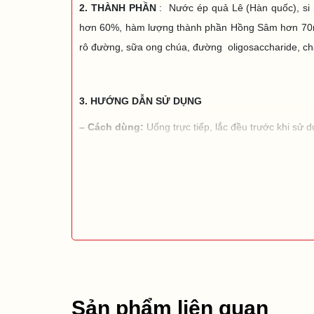
2. THÀNH PHẦN
:
Nước ép quả Lê (Hàn quốc), si 
hơn 60%, hàm lượng thành phần Hồng Sâm hơn 70mg/
rô đường, sữa ong chúa, đường oligosaccharide, chất 
3. HƯỚNG DẪN SỬ DỤNG
– Cách dùng:
Uống trực tiếp, lắc đều trước khi sử 
– Liều dùng:
Dùng 1 - 2 gói / ngày
4. THÔNG TIN NHÀ SẢN XUẤT
–
Công ty: DA JUNG CO., LTD (Chủ sở hữu thương 
–
Địa điểm: 371 Jangsu - Ro, Iwol - Myeon, Jinche
Sản phẩm liên quan
⚠ LƯU Ý