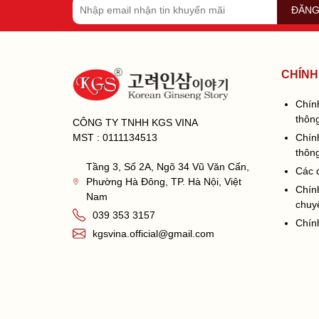
ĐĂNG
CHÍNH
Chín
thông
CÔNG TY TNHH KGS VINA
MST : 0111134513
Chín
thông
Tầng 3, Số 2A, Ngõ 34 Vũ Văn Cẩn,
Các 
Phường Hà Đông, TP. Hà Nội, Việt
Chín
Nam
chuy
039 353 3157
Chín
kgsvina.official@gmail.com