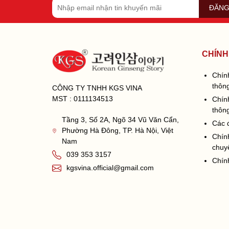
ĐĂNG
CHÍNH
Chín
thông
CÔNG TY TNHH KGS VINA
MST : 0111134513
Chín
thông
Tầng 3, Số 2A, Ngõ 34 Vũ Văn Cẩn,
Các 
Phường Hà Đông, TP. Hà Nội, Việt
Chín
Nam
chuy
039 353 3157
Chín
kgsvina.official@gmail.com