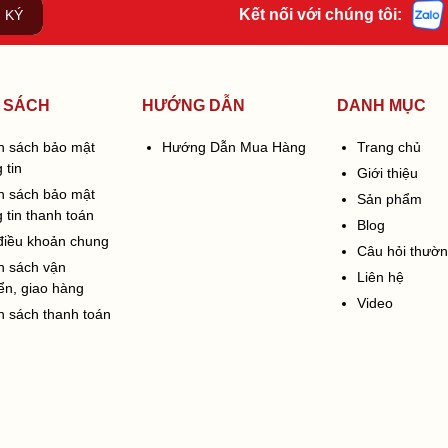
Kết nối với chúng tôi:
 KÝ
 SÁCH
HƯỚNG DẪN
DANH MỤC
h sách bảo mật
Hướng Dẫn Mua Hàng
Trang chủ
 tin
Giới thiệu
h sách bảo mật
Sản phẩm
 tin thanh toán
Blog
điều khoản chung
Câu hỏi thườ
h sách vận
Liên hệ
ển, giao hàng
Video
h sách thanh toán