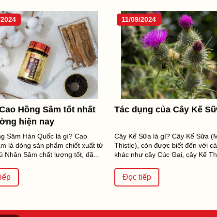
/2024
11/09/2024
 Cao Hồng Sâm tốt nhất
Tác dụng của Cây Kế S
ường hiện nay
g Sâm Hàn Quốc là gì? Cao
Cây Kế Sữa là gì? Cây Kế Sữa (M
m là dòng sản phẩm chiết xuất từ
Thistle), còn được biết đến với cá
ủ Nhân Sâm chất lượng tốt, đã
khác như cây Cúc Gai, cây Kế Th
ển chọn kỹ càng, có...
một loại thảo mộc...
iếp
Đọc tiếp