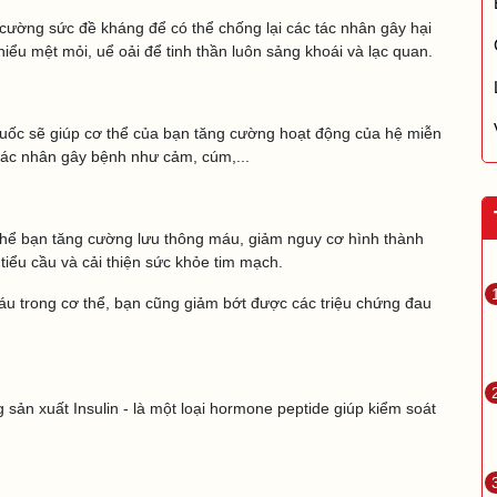
ường sức đề kháng để có thể chống lại các tác nhân gây hại
hiểu mệt mỏi, uể oải để tinh thần luôn sảng khoái và lạc quan.
uốc sẽ giúp cơ thể của bạn tăng cường hoạt động của hệ miễn
 tác nhân gây bệnh như cảm, cúm,...
hể bạn tăng cường lưu thông máu, giảm nguy cơ hình thành
tiểu cầu và cải thiện sức khỏe tim mạch.
áu trong cơ thể, bạn cũng giảm bớt được các triệu chứng đau
sản xuất Insulin - là một loại hormone peptide giúp kiểm soát