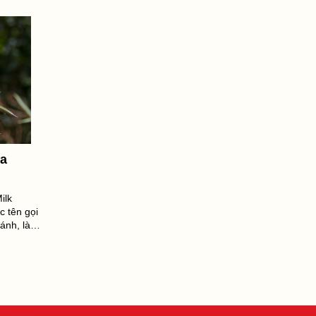
ữa
ilk
c tên gọi
ánh, là