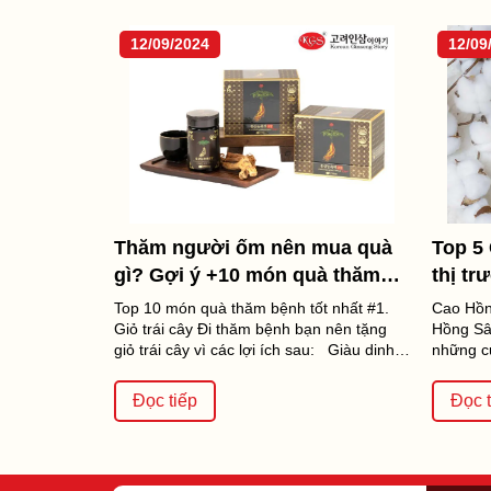
12/09/2024
12/09
Thăm người ốm nên mua quà
Top 5
gì? Gợi ý +10 món quà thăm
thị tr
bệnh tốt nhất
Top 10 món quà thăm bệnh tốt nhất #1.
Cao Hồn
Giỏ trái cây Đi thăm bệnh bạn nên tặng
Hồng Sâ
giỏ trái cây vì các lợi ích sau: Giàu dinh
những c
dưỡng: Trái cây tươi cung...
được tuy
Đọc tiếp
Đọc t