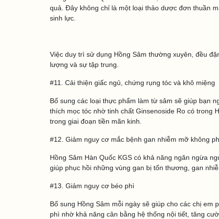
quả. Đây không chỉ là một loại thảo dược đơn thuần mà
sinh lực.
Việc duy trì sử dụng Hồng Sâm thường xuyên, đều đặn
lượng và sự tập trung.
#11. Cải thiện giấc ngủ, chứng rụng tóc và khô miệng
Bổ sung các loại thực phẩm làm từ sâm sẽ giúp bạn ng
thích mọc tóc nhờ tinh chất Ginsenoside Ro có trong H
trong giai đoạn tiền mãn kinh.
#12. Giảm nguy cơ mắc bệnh gan nhiễm mỡ không ph
Hồng Sâm Hàn Quốc KGS có khả năng ngăn ngừa nguy 
giúp phục hồi những vùng gan bị tổn thương, gan nh
#13. Giảm nguy cơ béo phì
Bổ sung Hồng Sâm mỗi ngày sẽ giúp cho các chị em 
phì nhờ khả năng cân bằng hệ thống nội tiết, tăng cườn