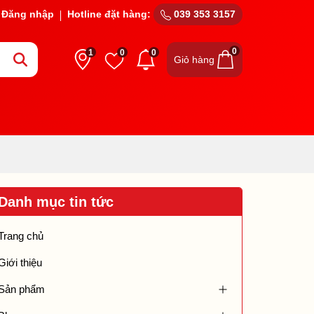
Đăng nhập
Hotline đặt hàng:
039 353 3157
0
1
0
0
Giỏ hàng
Danh mục tin tức
Trang chủ
Giới thiệu
Sản phẩm