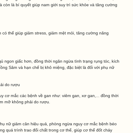
 còn là bí quyết giúp nam giới suy trì sức khỏe và tăng cường
 có thể giúp giảm stress, giảm mệt mỏi, tăng cường năng
ủ ngon giấc hơn, đồng thời ngăn ngừa tình trạng rụng tóc, kích
ồng Sâm và hạn chế bị khô miệng, đặc biệt là đối với phụ nữ
ải do rượu
cơ mắc các bệnh về gan như: viêm gan, xơ gan,... đồng thời
iễm mỡ không phải do rượu.
phụ nữ giảm cân hiệu quả, phòng ngừa nguy cơ mắc bệnh béo
g quá trình trao đổi chất trong cơ thể, giúp cơ thể đốt cháy