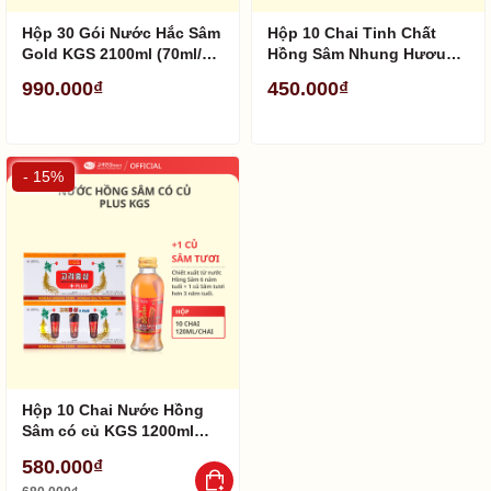
Hộp 30 Gói Nước Hắc Sâm
Hộp 10 Chai Tinh Chất
Gold KGS 2100ml (70ml/
Hồng Sâm Nhung Hươu
gói)
Hàn Quốc KGS 200ml
990.000₫
450.000₫
(20ml/chai)
- 15%
Hộp 10 Chai Nước Hồng
Sâm có củ KGS 1200ml
(120ml/ Chai)
580.000₫