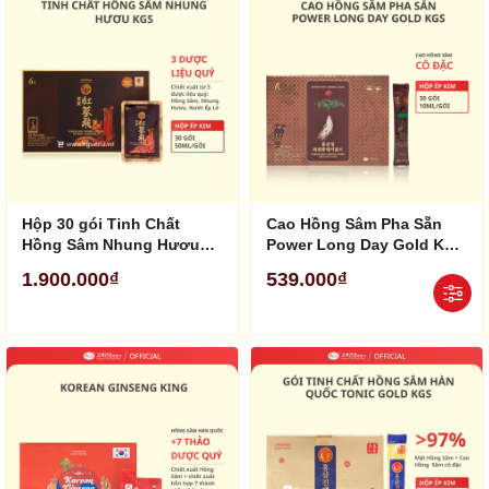
Hộp 30 gói Tinh Chất
Cao Hồng Sâm Pha Sẵn
Hồng Sâm Nhung Hươu
Power Long Day Gold KGS
Hàn Quốc KGS 1500ml
(10 ml/ gói)
1.900.000₫
539.000₫
(50ml/ gói)