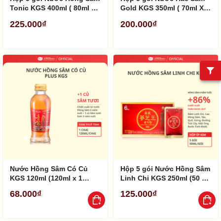
Tonic KGS 400ml ( 80ml X
Gold KGS 350ml ( 70ml X 5
5 gói )
gói )
225.000₫
200.000₫
Nước Hồng Sâm Có Củ
Hộp 5 gói Nước Hồng Sâm
KGS 120ml (120ml x 1
Linh Chi KGS 250ml (50 ml
chai)
x 5 gói)
68.000₫
125.000₫