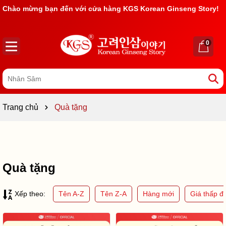
Rất nhiều ưu đãi và chương trình khuyến mãi đang chờ đợi
bạn
0
Trang chủ
Quà tặng
Quà tặng
Tên A-Z
Tên Z-A
Hàng mới
Giá thấp đ
Xếp theo: