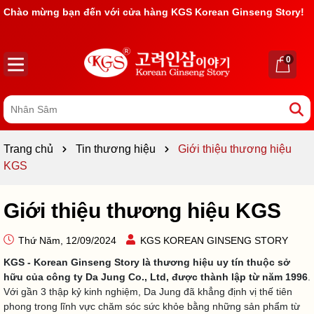
Chào mừng bạn đến với cửa hàng KGS Korean Ginseng Story!
Rất nhiều ưu đãi và chương trình khuyến mãi đang chờ đợi
bạn
0
Trang chủ
Tin thương hiệu
Giới thiệu thương hiệu
KGS
Giới thiệu thương hiệu KGS
Thứ Năm, 12/09/2024
KGS KOREAN GINSENG STORY
KGS - Korean Ginseng Story là thương hiệu uy tín thuộc sở
hữu của công ty Da Jung Co., Ltd, được thành lập từ năm 1996
.
Với gần 3 thập kỷ kinh nghiệm, Da Jung đã khẳng định vị thế tiên
phong trong lĩnh vực chăm sóc sức khỏe bằng những sản phẩm từ